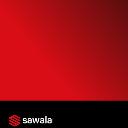
Simule o seu
Financiamento
Use nossa calculadora para descobrir seu
potencial de compra e escolha como usá-
la da forma mais inteligente possível.
SIMULAR FINANCIAMENTO