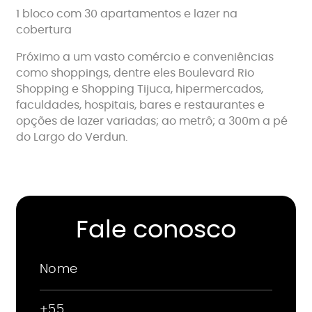
1 bloco com 30 apartamentos e lazer na
cobertura
Próximo a um vasto comércio e conveniências
como shoppings, dentre eles Boulevard Rio
Shopping e Shopping Tijuca, hipermercados,
faculdades, hospitais, bares e restaurantes e
opções de lazer variadas; ao metrô; a 300m a pé
do Largo do Verdun.
Fale conosco